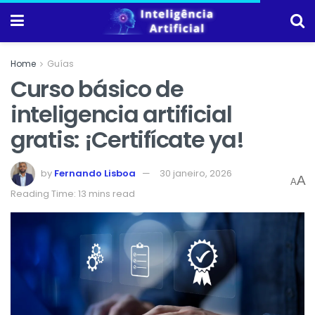
Home
Guías
Curso básico de
inteligencia artificial
gratis: ¡Certifícate ya!
by
Fernando Lisboa
30 janeiro, 2026
A
A
Reading Time: 13 mins read