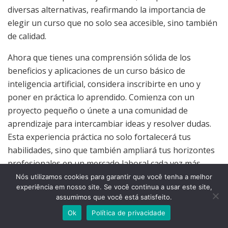
diversas alternativas, reafirmando la importancia de
elegir un curso que no solo sea accesible, sino también
de calidad.
Ahora que tienes una comprensión sólida de los
beneficios y aplicaciones de un curso básico de
inteligencia artificial, considera inscribirte en uno y
poner en práctica lo aprendido. Comienza con un
proyecto pequeño o únete a una comunidad de
aprendizaje para intercambiar ideas y resolver dudas.
Esta experiencia práctica no solo fortalecerá tus
habilidades, sino que también ampliará tus horizontes
profesionales en un mercado laboral cada vez más
competitivo.
Nós utilizamos cookies para garantir que você tenha a melhor
experiência em nosso site. Se você continua a usar este site,
Finalmente, recuerda que el futuro de la tecnología está
assumimos que você está satisfeito.
en constante evolución y tú tienes la oportunidad de
Ok
Política de privacidade
ser parte de esta transformación. ¿Por qué no