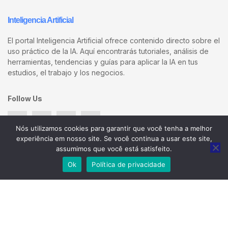
Inteligencia Artificial
El portal Inteligencia Artificial ofrece contenido directo sobre el
uso práctico de la IA. Aquí encontrarás tutoriales, análisis de
herramientas, tendencias y guías para aplicar la IA en tus
estudios, el trabajo y los negocios.
Follow Us
Nós utilizamos cookies para garantir que você tenha a melhor
experiência em nosso site. Se você continua a usar este site,
assumimos que você está satisfeito.
Categorias
Ok
Política de privacidade
Guías
Negocios
Herramientas
Noticias
Imágenes Y Video
Productividad