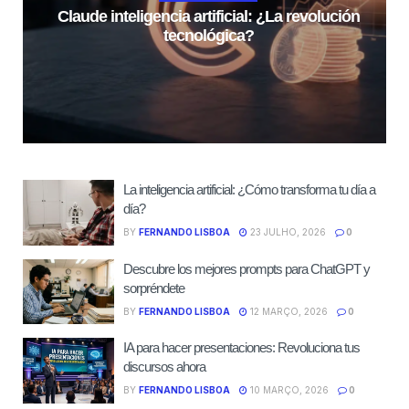
Claude inteligencia artificial: ¿La revolución
tecnológica?
La inteligencia artificial: ¿Cómo transforma tu día a
día?
BY
FERNANDO LISBOA
23 JULHO, 2026
0
Descubre los mejores prompts para ChatGPT y
sorpréndete
BY
FERNANDO LISBOA
12 MARÇO, 2026
0
IA para hacer presentaciones: Revoluciona tus
discursos ahora
BY
FERNANDO LISBOA
10 MARÇO, 2026
0