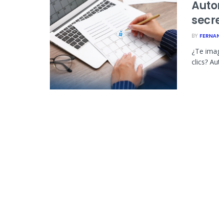
Auto
secr
BY
FERNA
¿Te imag
clics? A