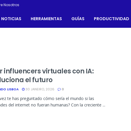
re Nosotros
NOTICIAS
HERRAMIENTAS
GUÍAS
PRODUCTIVIDAD
 influencers virtuales con IA:
luciona el futuro
NDO LISBOA
30 JANEIRO, 2026
0
vez te has preguntado cómo sería el mundo si las
ades del internet no fueran humanas? Con la creciente ...