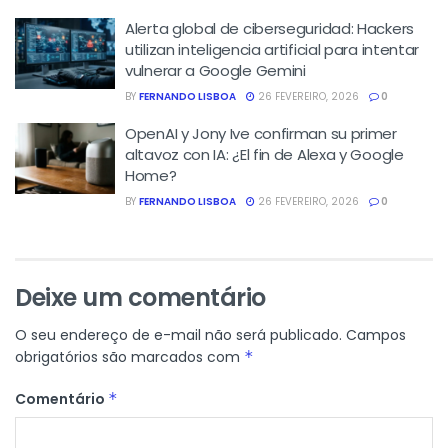
Alerta global de ciberseguridad: Hackers
utilizan inteligencia artificial para intentar
vulnerar a Google Gemini
BY
FERNANDO LISBOA
26 FEVEREIRO, 2026
0
OpenAI y Jony Ive confirman su primer
altavoz con IA: ¿El fin de Alexa y Google
Home?
BY
FERNANDO LISBOA
26 FEVEREIRO, 2026
0
Deixe um comentário
O seu endereço de e-mail não será publicado.
Campos
obrigatórios são marcados com
*
Comentário
*