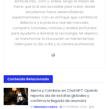
Artificial Dev, .com y .online, tengo la misión de
hacer que la IA sea accesible para todos: desde
estudiantes hasta desarrolladores
experimentados. Con un enfoque que combina la
didáctica y la práctica real del mercado,
comparto tutoriales, noticias y análisis profundos
para ayudarte a dominar la tecnología. Mi objetivo
es transformar la innovación en herramientas
útiles para tu día a día y tu carrera profesional.
Conteúdo Relacionado
Alerta y Cambios en ChatGPT: OpenAI
reporta ola de estafas globales y
confirma la llegada de anuncios
BY
FERNANDO LISBOA
27 FEVEREIRO, 2026
0