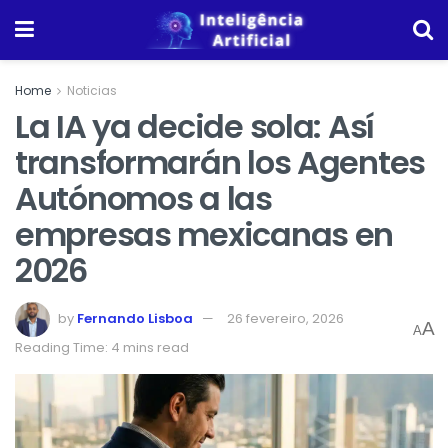
Home
Noticias
La IA ya decide sola: Así
transformarán los Agentes
Autónomos a las
empresas mexicanas en
2026
by
Fernando Lisboa
26 fevereiro, 2026
A
A
Reading Time: 4 mins read