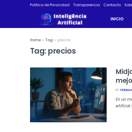
Política de Privacidad
Transparencia
Contacto
Sob
INICIO
Home
Tag
precios
Tag:
precios
Midjo
mejo
BY
FERNA
En un mu
artificia