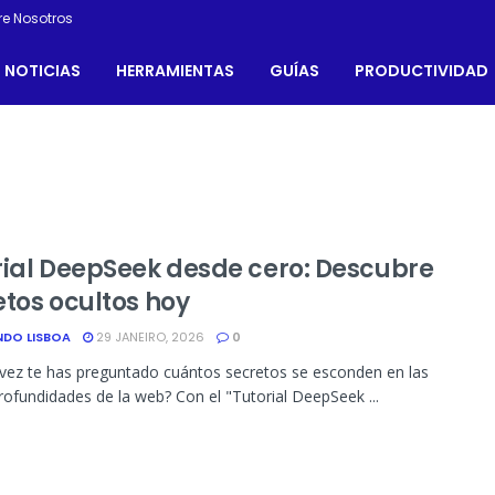
re Nosotros
NOTICIAS
HERRAMIENTAS
GUÍAS
PRODUCTIVIDAD
rial DeepSeek desde cero: Descubre
etos ocultos hoy
NDO LISBOA
29 JANEIRO, 2026
0
vez te has preguntado cuántos secretos se esconden en las
rofundidades de la web? Con el "Tutorial DeepSeek ...