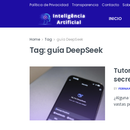
Política de Privacidad
Transparencia
Contacto
Sob
INICIO
Home
Tag
guía DeepSeek
Tag:
guía DeepSeek
Tuto
secr
BY
FERNA
¿Alguna 
vastas p