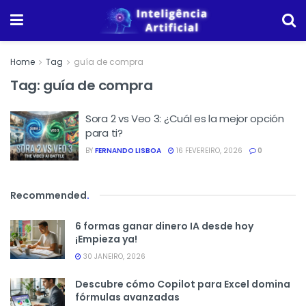
Home
Tag
guía de compra
Tag:
guía de compra
Sora 2 vs Veo 3: ¿Cuál es la mejor opción
para ti?
BY
FERNANDO LISBOA
16 FEVEREIRO, 2026
0
Recommended
.
6 formas ganar dinero IA desde hoy
¡Empieza ya!
30 JANEIRO, 2026
Descubre cómo Copilot para Excel domina
fórmulas avanzadas