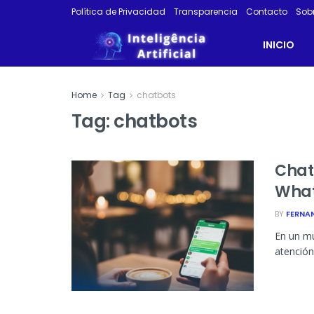
Política de Privacidad
Transparencia
Contacto
Sob
INICIO
Home
Tag
chatbots
Tag:
chatbots
Chat
What
BY
FERNA
En un mu
atención