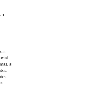
con
eras
ucial
más, al
tes,
des.
te