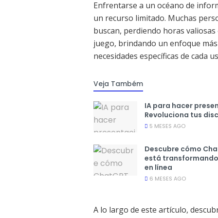
Enfrentarse a un océano de infor
un recurso limitado. Muchas perso
buscan, perdiendo horas valiosas 
juego, brindando un enfoque más p
necesidades específicas de cada us
Veja Também
IA para hacer prese
Revoluciona tus dis
5 MESES AGO
Descubre cómo Ch
está transformando 
en línea
6 MESES AGO
A lo largo de este artículo, desc