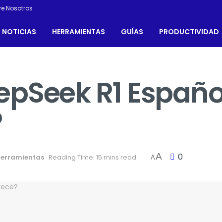
re Nosotros
NOTICIAS
HERRAMIENTAS
GUÍAS
PRODUCTIVIDAD
pSeek R1 Español
?
A
0
erramientas
Reading Time: 15 mins read
A