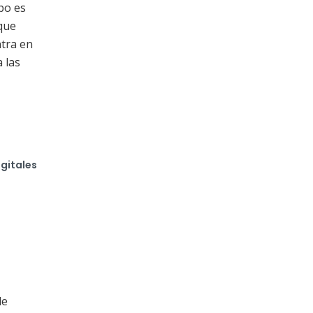
po es
que
ntra en
 las
gitales
de