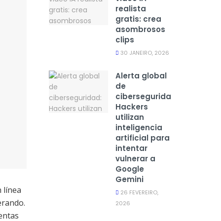
realista
gratis: crea
asombrosos
clips
30 JANEIRO, 2026
Alerta global
de
ciberseguridad:
Hackers
utilizan
inteligencia
artificial para
intentar
vulnerar a
Google
Gemini
 línea
26 FEVEREIRO,
erando.
2026
entas