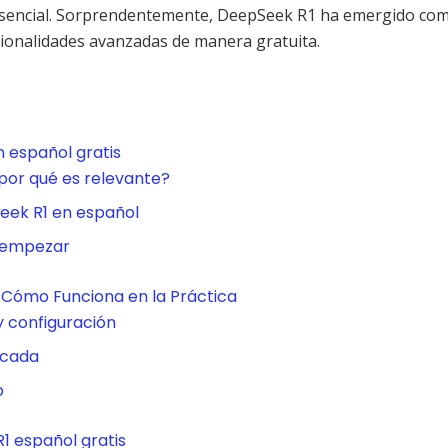
esencial. Sorprendentemente, DeepSeek R1 ha emergido co
cionalidades avanzadas de manera gratuita.
 español gratis
por qué es relevante?
eek R1 en español
 empezar
 Cómo Funciona en la Práctica
y configuración
icada
o
1 español gratis