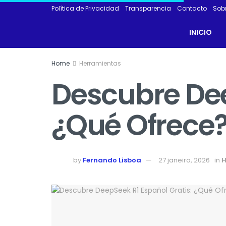
Política de Privacidad
Transparencia
Contacto
Sob
INICIO
Home
Herramientas
Descubre Dee
¿Qué Ofrece
by
Fernando Lisboa
27 janeiro, 2026
in
H