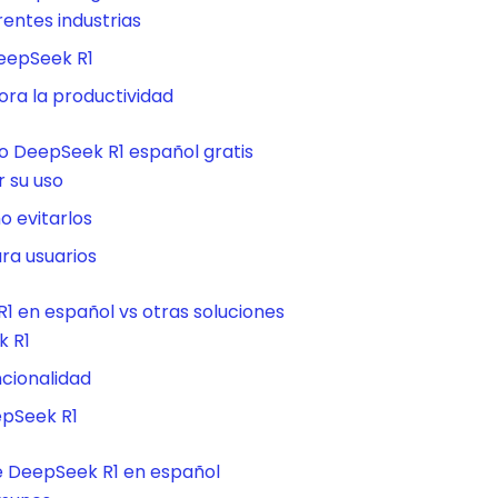
rentes industrias
DeepSeek R1
ra la productividad
 DeepSeek R1 español gratis
 su uso
 evitarlos
ra usuarios
 en español vs otras soluciones
k R1
ncionalidad
epSeek R1
e DeepSeek R1 en español